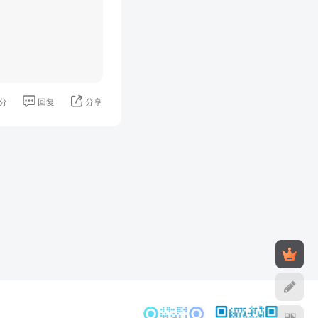
分
回复
分享