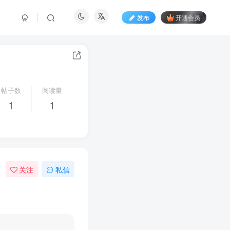
发布
开通会员
帖子数
阅读量
1
1
关注
私信